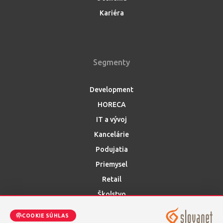
Kariéra
Segmenty
Development
HORECA
IT a vývoj
Kancelárie
Podujatia
Priemysel
Retail
Školstvo
Smart City
COOKIE SÚHLAS